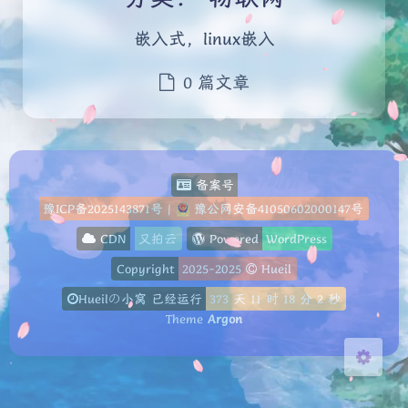
嵌入式，linux嵌入
0 篇文章
夜间模式
备案号
Sans Serif
Serif
豫ICP备2025143871号
|
豫公网安备41050602000147号
浅阴影
深阴影
CDN
又拍云
Powered
WordPress
Copyright
2025-2025
Hueil
关闭
日落
暗化
灰度
Hueilの小窝 已经运行
373
天
11
时
18
分
2
秒
Theme
Argon