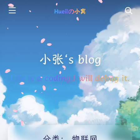
Hueilの小窝
小张‘s blog
Life is a coding,I will debug it.
分类：
物联网