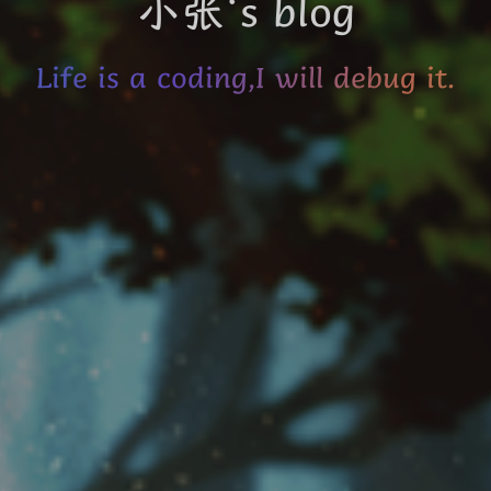
小张‘s blog
Life is a coding,I will debug it.