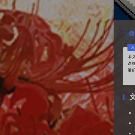
A
本
这
维